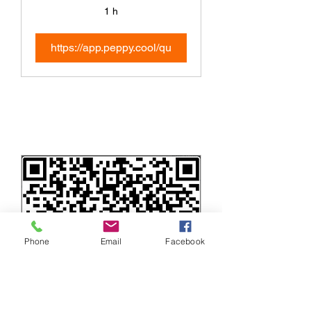
1 h
https://app.peppy.cool/qu
Phone
Email
Facebook